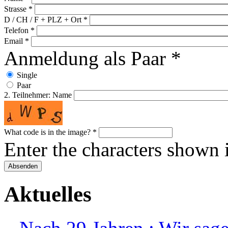
Strasse
*
D / CH / F + PLZ + Ort
*
Telefon
*
Email
*
Anmeldung als Paar
*
Single
Paar
2. Teilnehmer: Name
What code is in the image?
*
Enter the characters shown 
Aktuelles